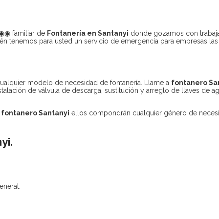
◉◉ familiar de
Fontanería en Santanyi
donde gozamos con trabajad
én t
enemos para usted un servicio de emergencia para empresas las 
ualquier modelo de necesidad de fontanería. Llame a
fontanero Sa
instalación de válvula de descarga, sustitución y arreglo de llaves de 
s
fontanero Santanyi
ellos compondrán cualquier género de necesi
yi
.
eneral.