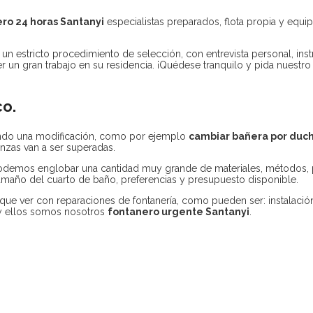
ro 24 horas Santanyi
especialistas preparados, flota propia y equ
un estricto procedimiento de selección, con entrevista personal, ins
 un gran trabajo en su residencia. ¡Quédese tranquilo y pida nuestro
o.
ndo una modificación, como por ejemplo
cambiar bañera por duc
anzas van a ser superadas.
demos englobar una cantidad muy grande de materiales, métodos, p
 tamaño del cuarto de baño, preferencias y presupuesto disponible.
 que ver con reparaciones de fontanería, como pueden ser: instalación
a y ellos somos nosotros
fontanero urgente Santanyi
.