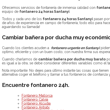
Ofrecemos servicios de fontanería de inmensa calidad con
fontane
equipo de
fontanero 24 horas Santanyi
.
Todos y cada uno de los
fontanero 24 horas Santanyi
pasan por 
de años de experiencia en campo de fontanería, todo ello para hacer
aguardando su llamada!
Cambiar bañera por ducha muy económic
Cuando los clientes acuden a
fontanero urgente en Santanyi
pidie
optimo, eficiente y con un buen costo, con nuestra firma sus esper
Cuando charlamos de
cambiar bañera por ducha muy barato
po
es igual a la otra, se debe considerar diferentes variables como el
Nota importante: No dejes para último instante las cosas que tienen
alternativa coger el teléfono y llamar a tus fontaneros de confianz
Encuentre fontanero 24h.
Fontanero Mallorca
Fontanero Calvia
Fontanero Alcudia
Fontanero Antratx