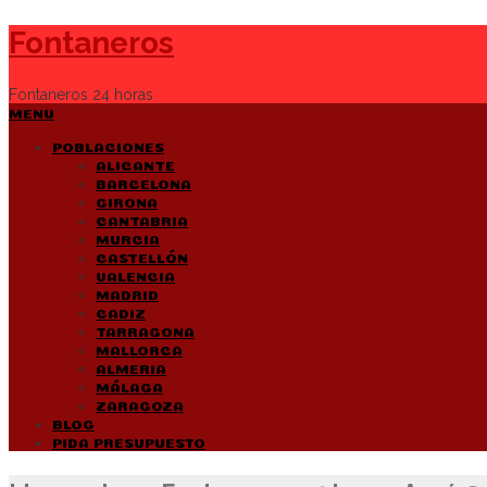
Fontaneros
Fontaneros 24 horas
MENU
POBLACIONES
ALICANTE
BARCELONA
GIRONA
CANTABRIA
MURCIA
CASTELLÓN
VALENCIA
MADRID
CADIZ
TARRAGONA
MALLORCA
ALMERIA
MÁLAGA
ZARAGOZA
BLOG
PIDA PRESUPUESTO