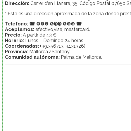
Dirección:
Carrer d’en Llanera, 35, Código Postal 07650 Sa
* Esta es una dirección aproximada de la zona donde prest
Teléfono:
☎
❻❽❼ ❺➒➒ ❺❸❸
☎
Aceptamos:
efectivo,visa, mastercard.
Precio:
A partir de 43 €
Horario:
Lunes – Domingo 24 horas
Coordenadas:
(39.356713, 3.131326)
Provincia:
Mallorca./Santanyi.
Comunidad autónoma:
Palma de Mallorca.