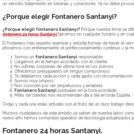
un sencillo tratamiento en tuberías y conectores. Ya no debe procu
¿Porque elegir Fontanero Santanyi?
¿Porque elegir fontanero Santanyi?
Porque nuestra firma se dif
fontanero 24 horas Santanyi
Servimos en cualquier horario y en cua
El fontanero más experto examina y estudia formas de hacer el servi
añoramos con entrenamiento el perfeccionamiento continuo y la mo
Somos un
fontanero Santanyi
responsable.
Llegamos en el tiempo acordado con el cliente.
No sufrirás sorpresas de última hora en los precios.
Ofrecemos presupuesto sin ningún compromiso.
Te detallamos cada acción y cada gasto con documentación.
Somos muy limpios.
Nos conocen por ser respetuosos y amables.
Fontanero Santanyi
puntuales en la hora acordada.
Miles de clientes nos recomiendan día a día en toda España.
Todas y cada una estas virtudes son el fruto de un duro trabajo desd
Muchos ciudadanos de este ámbito ya saben de nuestra labor somo
nuevo año hemos comprado aparatos de tecnología actualizados para
Fontanero 24 horas Santanyi.