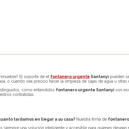
inmueble? El soporte de el
fontanero urgente
Santanyi
pueden ser
asa, o cuando sea preciso hacer la limpieza de cajas de agua u otras
distinguidos, como entendidos
fontanero urgente Santanyi
son eso
estros contratistas.
cuanto tardamos en llegar a su casa?
Nuestra firma de
fontanero
siempre una solución inteligente y accesible para quienes desean r