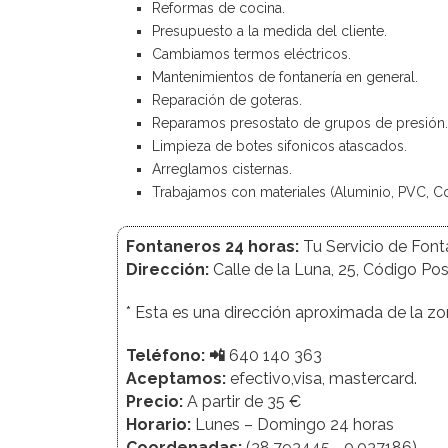
Reformas de cocina.
Presupuesto a la medida del cliente.
Cambiamos termos eléctricos.
Mantenimientos de fontanería en general.
Reparación de goteras.
Reparamos presostato de grupos de presión.
Limpieza de botes sifonicos atascados.
Arreglamos cisternas.
Trabajamos con materiales (Aluminio, PVC, C
Fontaneros 24 horas:
Tu Servicio de Font
Dirección:
Calle de la Luna, 25, Código Po
* Esta es una dirección aproximada de la z
Teléfono:
📲
640 140 363
Aceptamos:
efectivo,visa, mastercard.
Precio:
A partir de 35 €
Horario:
Lunes – Domingo 24 horas
Coordenadas:
(38.793445, -0.037186)