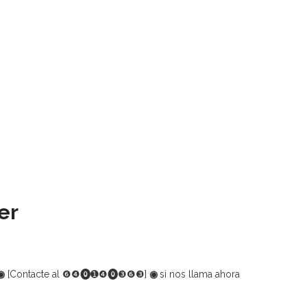
er
◉
[Contacte al
❻❹⓿➊❹⓿❸❻❸]
◉
si nos llama ahora