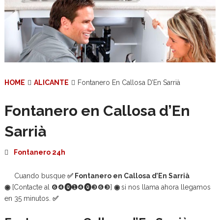
HOME
ALICANTE
Fontanero En Callosa D’En Sarrià
Fontanero en Callosa d’En
Sarrià
Fontanero 24h
Cuando busque
✅
Fontanero en Callosa d’En Sarrià
◉
[Contacte al
❻❹⓿➊❹⓿❸❻❸]
◉
si nos llama ahora llegamos
en 35 minutos.
✅